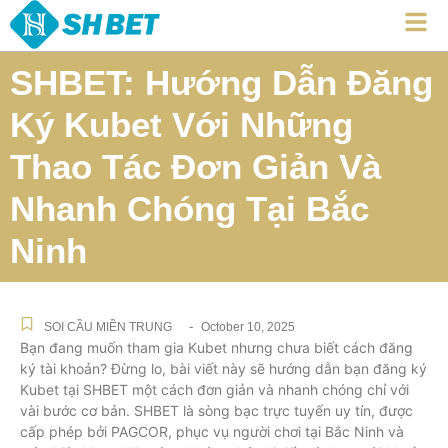
SHBET: Hướng Dẫn Đăng
Ký Kubet Với Những
Thao Tác Đơn Giản Và
Nhanh Chóng Tại Bắc
Ninh
-
SOI CẦU MIỀN TRUNG
October 10, 2025
Bạn đang muốn tham gia Kubet nhưng chưa biết cách đăng
ký tài khoản? Đừng lo, bài viết này sẽ hướng dẫn bạn đăng ký
Kubet tại SHBET một cách đơn giản và nhanh chóng chỉ với
vài bước cơ bản. SHBET là sòng bạc trực tuyến uy tín, được
cấp phép bởi PAGCOR, phục vụ người chơi tại Bắc Ninh và