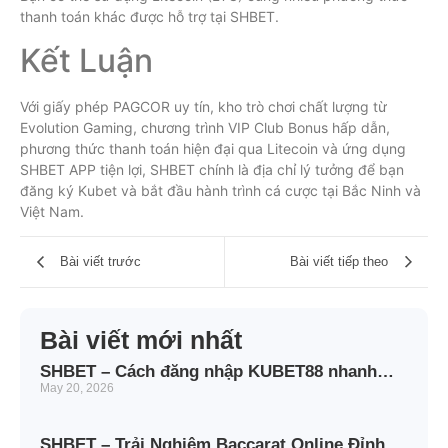
thanh toán khác được hỗ trợ tại SHBET.
Kết Luận
Với giấy phép PAGCOR uy tín, kho trò chơi chất lượng từ
Evolution Gaming, chương trình VIP Club Bonus hấp dẫn,
phương thức thanh toán hiện đại qua Litecoin và ứng dụng
SHBET APP tiện lợi, SHBET chính là địa chỉ lý tưởng để bạn
đăng ký Kubet và bắt đầu hành trình cá cược tại Bắc Ninh và
Việt Nam.
Bài viết trước
Bài viết tiếp theo
Bài viết mới nhất
SHBET – Cách đăng nhập KUBET88 nhanh…
May 20, 2026
SHBET – Trải Nghiệm Baccarat Online Đỉnh…